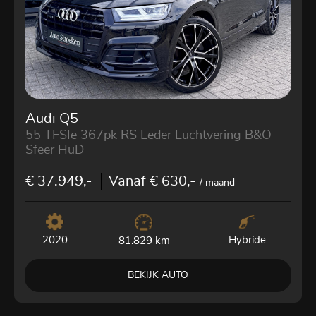
Audi Q5
55 TFSIe 367pk RS Leder Luchtvering B&O
Sfeer HuD
€ 37.949,-
Vanaf € 630,-
/ maand
2020
Hybride
81.829 km
BEKIJK AUTO