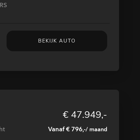
 RS
BEKIJK AUTO
€ 47.949,-
ht
Vanaf € 796,-
/ maand