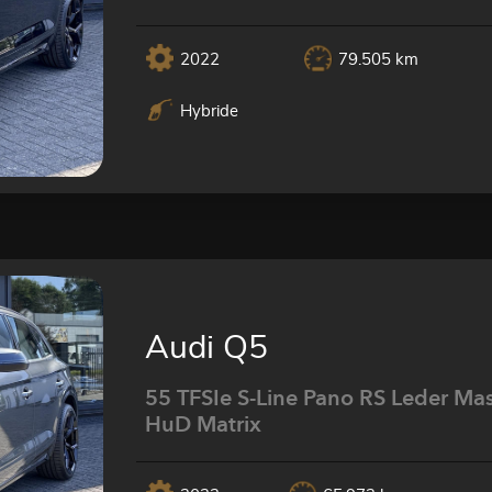
2022
79.505 km
Hybride
Audi Q5
55 TFSIe S-Line Pano RS Leder Ma
HuD Matrix