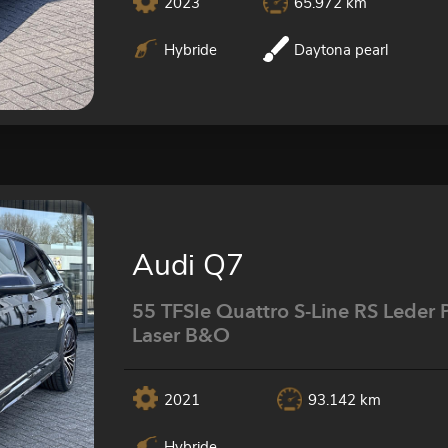
2023
65.972 km
Hybride
Daytona pearl
Audi Q7
55 TFSIe Quattro S-Line RS Leder 
Laser B&O
2021
93.142 km
Hybride