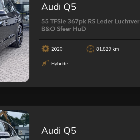
Audi Q5
55 TFSIe 367pk RS Leder Luchtver
B&O Sfeer HuD
2020
81.829 km
Hybride
Audi Q5