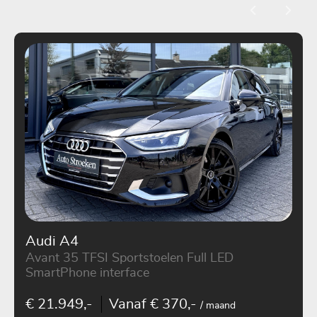
Audi A4
Avant 35 TFSI Sportstoelen Full LED
SmartPhone interface
€ 21.949,-
Vanaf € 370,-
/ maand