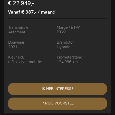
€ 22.949,-
Vanaf € 387,-
/ maand
Transmissie
Marge / BTW
Automaat
BTW
Bouwjaar
Brandstof
2021
Hybride
Kleur ext.
Kilometerstand
reflex zilver metallic
124.986 km
IK HEB INTERESSE
INRUIL VOORSTEL