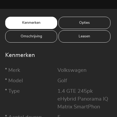
Kenmerken
Opties
Omschrijving
Leasen
Kenmerken
Merk
Volkswagen
Model
Golf
Type
1.4 GTE 245pk
eHybrid Panorama IQ
Matrix SmartPhon