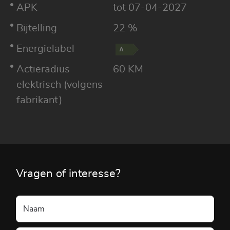
APK
tot 07-04-2027
Bijtelling
22 %
Energielabel
Actieradius
60 KM
elektrisch (volgens
fabrikant)
Vragen of interesse?